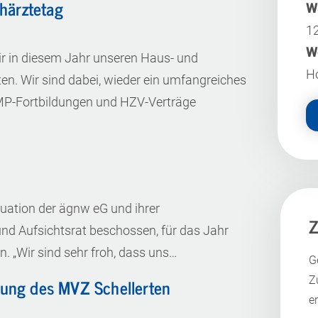
härztetag
W
12
W
r in diesem Jahr unseren Haus- und
Ho
en. Wir sind dabei, wieder ein umfangreiches
P-Fortbildungen und HZV-Verträge
tuation der ägnw eG und ihrer
Z
d Aufsichtsrat beschossen, für das Jahr
. „Wir sind sehr froh, dass uns…
G
ung des MVZ Schellerten
Z
e