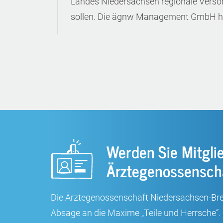
Landes Niedersachsen regionale Verso
sollen. Die ägnw Management GmbH hat
Werden Sie Mitglie
Ärztegenossensch
Die Ärztegenossenschaft Niedersachsen-Breme
Absage an die Maxime „Teile und Herrsche“.