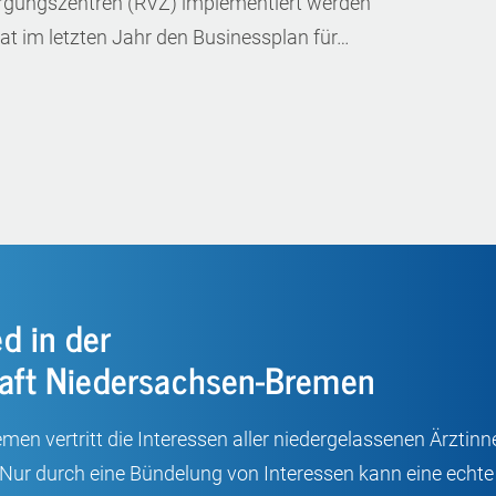
rgungszentren (RVZ) implementiert werden
 im letzten Jahr den Businessplan für…
d in der
aft Niedersachsen-Bremen
n vertritt die Interessen aller niedergelassenen Ärztinne
 Nur durch eine Bündelung von Interessen kann eine ech