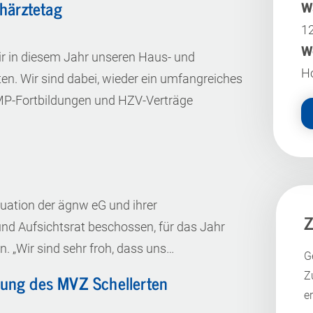
härztetag
W
12
W
r in diesem Jahr unseren Haus- und
Ho
en. Wir sind dabei, wieder ein umfangreiches
P-Fortbildungen und HZV-Verträge
tuation der ägnw eG und ihrer
Z
d Aufsichtsrat beschossen, für das Jahr
. „Wir sind sehr froh, dass uns…
G
ung des MVZ Schellerten
Z
e