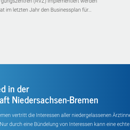
rgungszentren (RVZ) implementiert werden
 im letzten Jahr den Businessplan für…
d in der
aft Niedersachsen-Bremen
n vertritt die Interessen aller niedergelassenen Ärztinne
 Nur durch eine Bündelung von Interessen kann eine ech