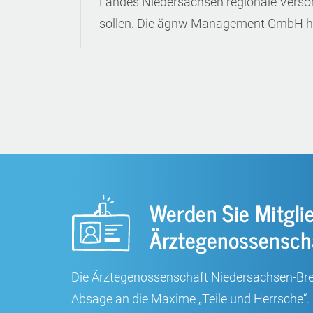
Landes Niedersachsen regionale Verso
sollen. Die ägnw Management GmbH hat
Werden Sie Mitglie
Ärztegenossensch
Die Ärztegenossenschaft Niedersachsen-Breme
Absage an die Maxime „Teile und Herrsche“.